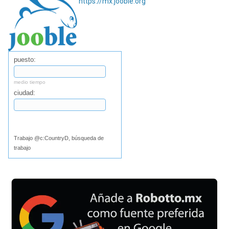
https://mx.jooble.org
puesto:
medio tiempo
ciudad:
Buscar
Trabajo @c:CountryD, búsqueda de
trabajo