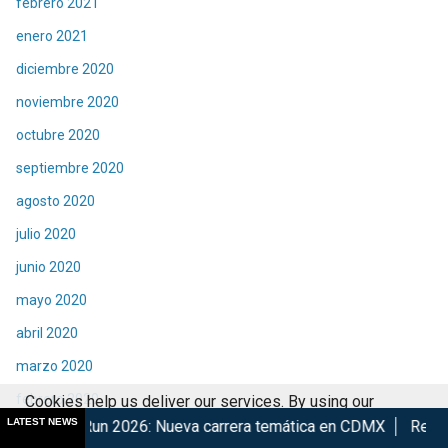
febrero 2021
enero 2021
diciembre 2020
noviembre 2020
octubre 2020
septiembre 2020
agosto 2020
julio 2020
junio 2020
mayo 2020
abril 2020
marzo 2020
febrero 2020
Cookies help us deliver our services. By using our
LATEST NEWS
026: Nueva carrera temática en CDMX
Retorna The Transform
services, you agree to our use of cookies.
Got it
enero 2020