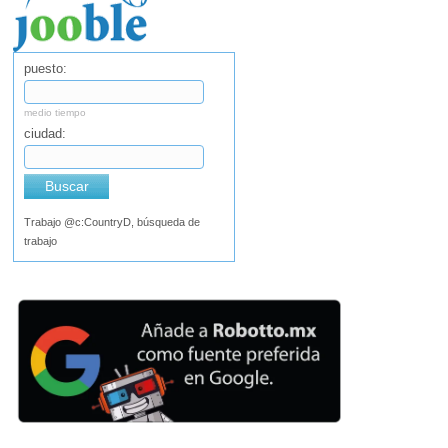
puesto:
medio tiempo
ciudad:
Buscar
Trabajo @c:CountryD, búsqueda de
trabajo