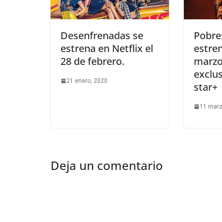
Desenfrenadas se
Pobres
estrena en Netflix el
estren
28 de febrero.
marz
exclu
21 enero, 2020
star+
11 marz
Deja un comentario