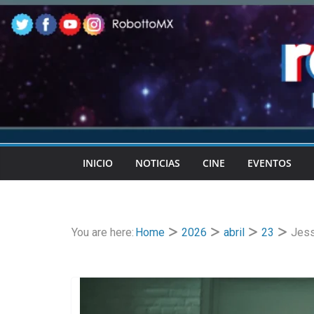
Skip
to
content
INICIO
NOTICIAS
CINE
EVENTOS
You are here:
Home
2026
abril
23
Jess