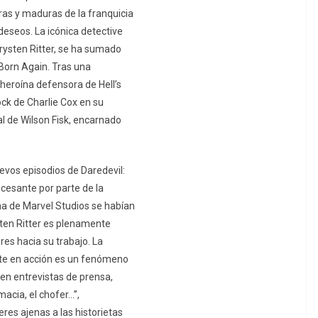
ras y maduras de la franquicia
eseos. La icónica detective
Krysten Ritter, se ha sumado
Born Again. Tras una
 heroína defensora de Hell’s
k de Charlie Cox en su
l de Wilson Fisk, encarnado
evos episodios de Daredevil:
cesante por parte de la
ma de Marvel Studios se habían
ysten Ritter es plenamente
res hacia su trabajo. La
nte en acción es un fenómeno
 en entrevistas de prensa,
macia, el chofer…”,
res ajenas a las historietas