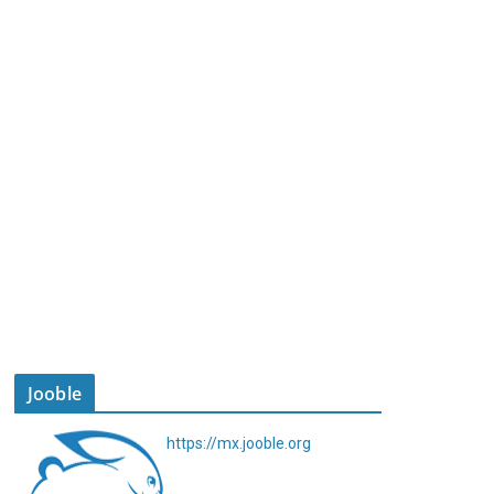
Jooble
https://mx.jooble.org