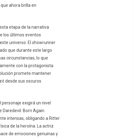
que ahora brilla en
 esta etapa de la narrativa
de los últimos eventos
 este universo. El showrunner
cado que durante este largo
sas circunstancias, lo que
ctamente con la protagonista
evolución promete mantener
rizó desde sus oscuros
 personaje exigirá un nivel
de Daredevil: Born Again
e intensas, obligando a Ritter
ica de la heroína. La actriz
 nace de emociones genuinas y