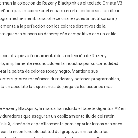
an la colección de Razer y Blackpink es el teclado Ornata V3
iseñado para maximizar el espacio en el escritorio sin sacrificar
ología mecha-membrana, ofrece una respuesta táctil sonora y
menta a la perfección con los colores distintivos de la
ara quienes buscan un desempeño competitivo con un estilo
os con otra pieza fundamental de la colección de Razer y
elo, ampliamente reconocido en la industria por su comodidad
rar la paleta de colores rosa y negro. Mantiene sus
ndo interruptores mecánicos duraderos y botones programables,
a en absoluto la experiencia de juego de los usuarios más
Razer y Blackpink, la marca ha incluido el tapete Gigantus V2 en
 duraderos que aseguran un deslizamiento fluido del ratón.
a Enki X, diseñada específicamente para soportar largas sesiones
con la inconfundible actitud del grupo, permitiendo a los