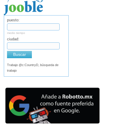
puesto:
medio tiempo
ciudad:
Buscar
Trabajo @c:CountryD, búsqueda de
trabajo