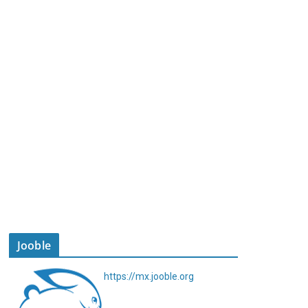
Jooble
https://mx.jooble.org