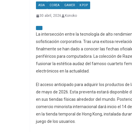
ASIA
COREA
GAMER
K POP
30 abril, 2026
Konoko
La intersección entre la tecnología de alto rendimi
sofisticación corporativa. Tras una exitosa revelaci
finalmente se han dado a conocer las fechas oficiale
periféricos para computadora. La colección de Raze
fusionar la estética audaz del famoso cuarteto feme
electrónicos en la actualidad.
El acceso anticipado para adquirir los productos de
de mayo de 2026. Esta preventa estará disponible de 
en sus tiendas físicas alrededor del mundo. Posteri
comercio minorista internacional dará inicio el 14 d
en la tienda temporal de Hong Kong, instalada duran
juego de los usuarios.