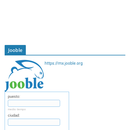
Jooble
https://mx.jooble.org
puesto:
medio tiempo
ciudad: