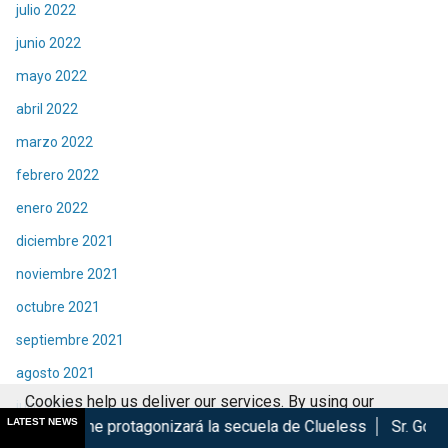
julio 2022
junio 2022
mayo 2022
abril 2022
marzo 2022
febrero 2022
enero 2022
diciembre 2021
noviembre 2021
octubre 2021
septiembre 2021
agosto 2021
Cookies help us deliver our services. By using our
julio 2021
LATEST NEWS
protagonizará la secuela de Clueless
Sr. González lanza el pr
services, you agree to our use of cookies.
Got it
junio 2021