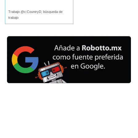
Buscar
Trabajo @c:CountryD, búsqueda de
trabajo