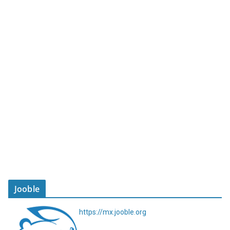
Jooble
https://mx.jooble.org