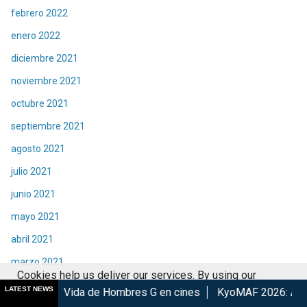
febrero 2022
enero 2022
diciembre 2021
noviembre 2021
octubre 2021
septiembre 2021
agosto 2021
julio 2021
junio 2021
mayo 2021
abril 2021
marzo 2021
Cookies help us deliver our services. By using our
febrero 2021
LATEST NEWS
 de Hombres G en cines
KyoMAF 2026: Anuncian colaboracion
services, you agree to our use of cookies.
Got it
enero 2021