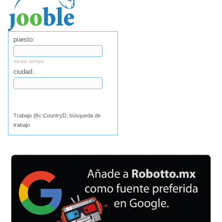
puesto:
medio tiempo
ciudad:
Buscar
Trabajo @c:CountryD, búsqueda de
trabajo