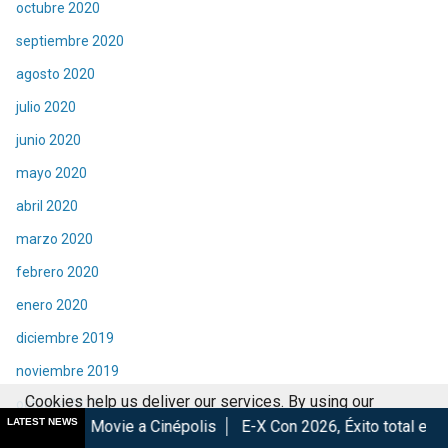
octubre 2020
septiembre 2020
agosto 2020
julio 2020
junio 2020
mayo 2020
abril 2020
marzo 2020
febrero 2020
enero 2020
diciembre 2019
noviembre 2019
Cookies help us deliver our services. By using our
octubre 2019
LATEST NEWS
e a Cinépolis
E-X Con 2026, Éxito total en la convención.
L
services, you agree to our use of cookies.
Got it
septiembre 2019