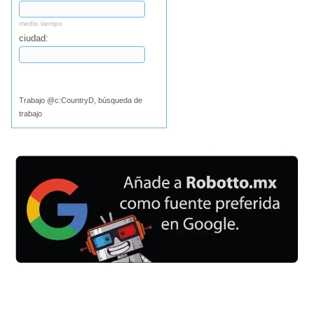
medio tiempo
ciudad:
Buscar
Trabajo @c:CountryD, búsqueda de
trabajo