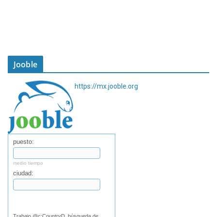
Jooble
https://mx.jooble.org
puesto:
medio tiempo
ciudad:
Buscar
Trabajo @c:CountryD, búsqueda de