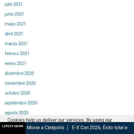
julio 2021
junio 2021
mayo 2021
abril 2021
marzo 2021
febrero 2021
enero 2021
diciembre 2020
noviembre 2020
octubre 2020
septiembre 2020
agosto 2020
Cookies help us deliver our services. By using our
julio 2020
LATEST NEWS
e a Cinépolis
E-X Con 2026, Éxito total en la convención.
services, you agree to our use of cookies.
Got it
junio 2020