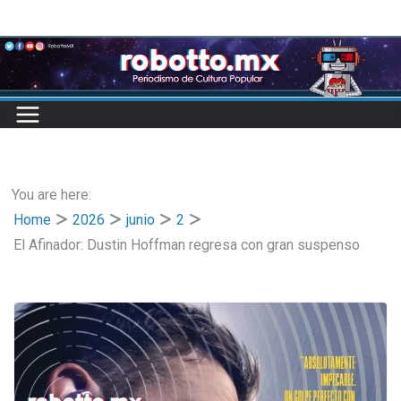
Skip
to
content
You are here:
Home
2026
junio
2
El Afinador: Dustin Hoffman regresa con gran suspenso