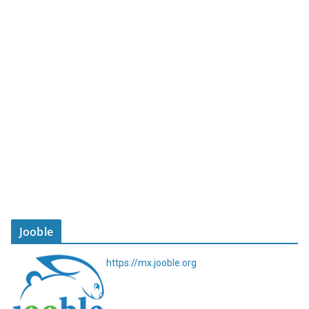
Jooble
https://mx.jooble.org