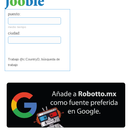
puesto:
medio tiempo
ciudad:
Buscar
Trabajo @c:CountryD, búsqueda de
trabajo