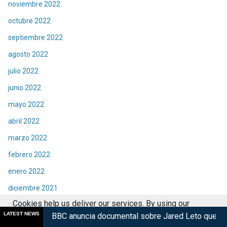
noviembre 2022
octubre 2022
septiembre 2022
agosto 2022
julio 2022
junio 2022
mayo 2022
abril 2022
marzo 2022
febrero 2022
enero 2022
diciembre 2021
Cookies help us deliver our services. By using our
noviembre 2021
LATEST NEWS
 anuncia documental sobre Jared Leto que expone denuncias de
services, you agree to our use of cookies.
Got it
octubre 2021