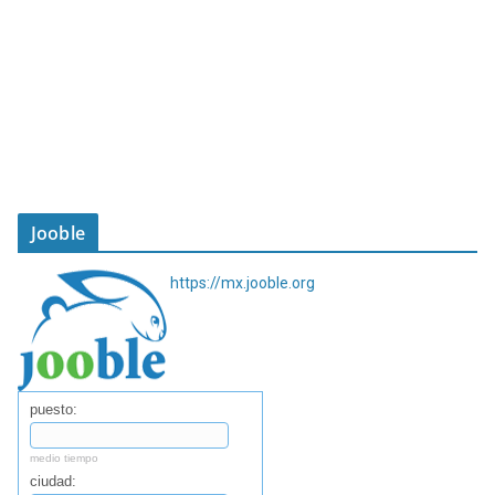
Jooble
https://mx.jooble.org
puesto:
medio tiempo
ciudad: