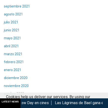
septiembre 2021
agosto 2021
julio 2021
junio 2021
mayo 2021
abril 2021
marzo 2021
febrero 2021
enero 2021
diciembre 2020
noviembre 2020
octubre 2020
Cookies help us deliver our services. By using our
septiembre 2020
LATEST NEWS
Day en cines
Las Lágrimas de Bael gana en el GIFF 2026
M
services, you agree to our use of cookies.
Got it