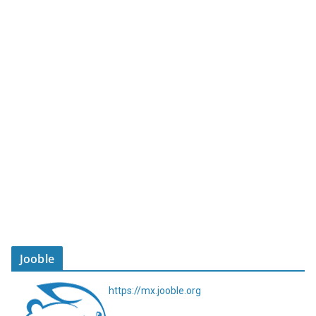
Jooble
https://mx.jooble.org