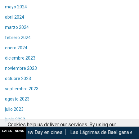
mayo 2024
abril 2024
marzo 2024
febrero 2024
enero 2024
diciembre 2023
noviembre 2023
octubre 2023
septiembre 2023
agosto 2023
julio 2023
junio 2023
Cookies help us deliver our services. By using our
mayo 2023
LATEST NEWS
Day en cines
Las Lágrimas de Bael gana en el GIFF 2026
M
services, you agree to our use of cookies.
Got it