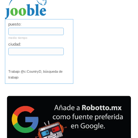
puesto:
medio tiempo
ciudad:
Buscar
Trabajo @c:CountryD, búsqueda de
trabajo