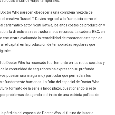
su dosis anual de viajes temporales.
de Doctor Who parecen obedecer a una compleja mezcla de
 el creativo Russell T Davies regresó a la franquicia como el
al carismático actor Ncuti Gatwa, los altos costos de producción y
o a la directiva a reestructurar sus recursos. La cadena BBC, en
 se encuentra evaluando la rentabilidad de mantener este tipo de
trar el capital en la producción de temporadas regulares que
gitales.
al de Doctor Who ha resonado fuertemente en las redes sociales y
te de la comunidad de seguidores ha expresado su profunda
vos poseían una magia muy particular que permitía a los
 profundamente humanas. La falta del especial de Doctor Who
uro formato de la serie a largo plazo, cuestionando si este
r problemas de agenda o el inicio de una estricta política de
a pérdida del especial de Doctor Who, el futuro de la serie