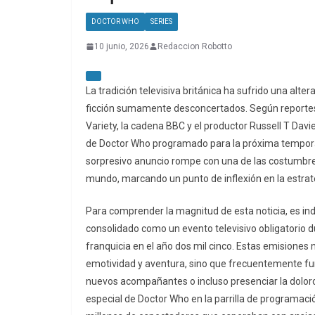
DOCTOR WHO
SERIES
10 junio, 2026
Redaccion Robotto
La tradición televisiva británica ha sufrido una alte
ficción sumamente desconcertados. Según reportes 
Variety, la cadena BBC y el productor Russell T Davi
de Doctor Who programado para la próxima tempora
sorpresivo anuncio rompe con una de las costumbres
mundo, marcando un punto de inflexión en la estrate
Para comprender la magnitud de esta noticia, es in
consolidado como un evento televisivo obligatorio du
franquicia en el año dos mil cinco. Estas emisiones
emotividad y aventura, sino que frecuentemente fun
nuevos acompañantes o incluso presenciar la doloro
especial de Doctor Who en la parrilla de programac