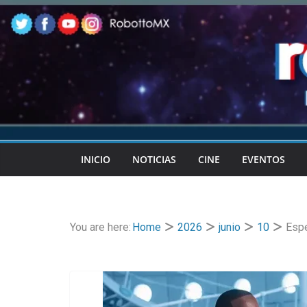
Skip
to
content
INICIO
NOTICIAS
CINE
EVENTOS
You are here:
Home
2026
junio
10
Espe