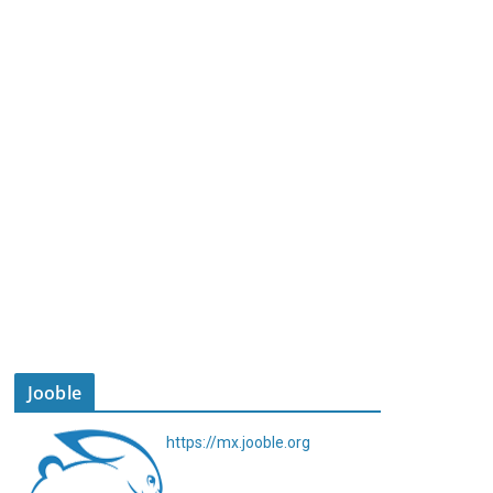
Jooble
https://mx.jooble.org