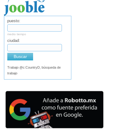
puesto:
medio tiempo
ciudad:
Buscar
Trabajo @c:CountryD, búsqueda de
trabajo