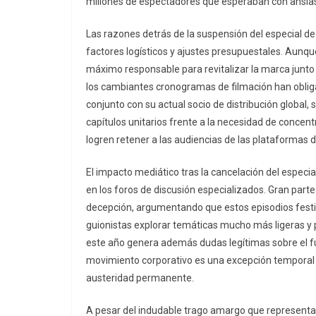
millones de espectadores que esperaban con ansias 
Las razones detrás de la suspensión del especial 
factores logísticos y ajustes presupuestales. Aunque
máximo responsable para revitalizar la marca junto 
los cambiantes cronogramas de filmación han obligad
conjunto con su actual socio de distribución global,
capítulos unitarios frente a la necesidad de concen
logren retener a las audiencias de las plataformas di
El impacto mediático tras la cancelación del especi
en los foros de discusión especializados. Gran par
decepción, argumentando que estos episodios festi
guionistas explorar temáticas mucho más ligeras y
este año genera además dudas legítimas sobre el fut
movimiento corporativo es una excepción temporal po
austeridad permanente.
A pesar del indudable trago amargo que representa l