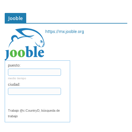
Jooble
https://mx.jooble.org
puesto:
medio tiempo
ciudad:
Buscar
Trabajo @c:CountryD, búsqueda de
trabajo