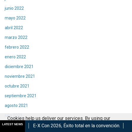
junio 2022
mayo 2022
abril 2022
marzo 2022
febrero 2022
enero 2022
diciembre 2021
noviembre 2021
octubre 2021
septiembre 2021
agosto 2021
julio 2021
Cookies help us deliver our services. By using our
LATEST NEWS
junio 2021
X Con 2026, Éxito total en la convención.
Los Mejores Años de
services, you agree to our use of cookies.
Got it