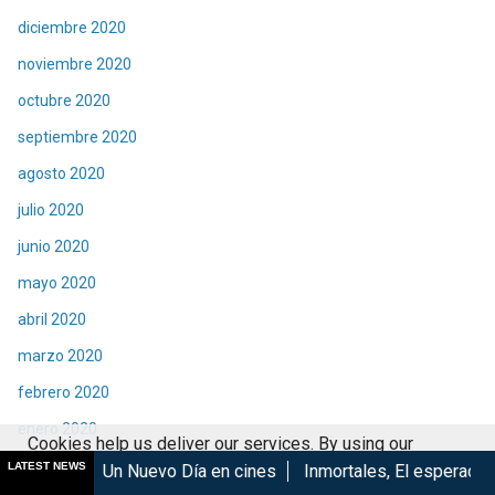
diciembre 2020
noviembre 2020
octubre 2020
septiembre 2020
agosto 2020
julio 2020
junio 2020
mayo 2020
abril 2020
marzo 2020
febrero 2020
enero 2020
Cookies help us deliver our services. By using our
diciembre 2019
LATEST NEWS
Nuevo Día en cines
Inmortales, El esperado regreso de Izu...
services, you agree to our use of cookies.
Got it