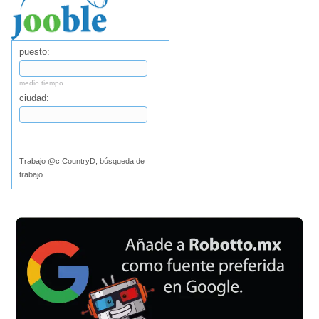
puesto:
medio tiempo
ciudad:
Buscar
Trabajo @c:CountryD, búsqueda de
trabajo