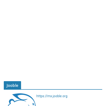
Jooble
https://mx.jooble.org