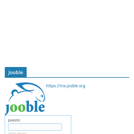
Jooble
https://mx.jooble.org
puesto:
medio tiempo