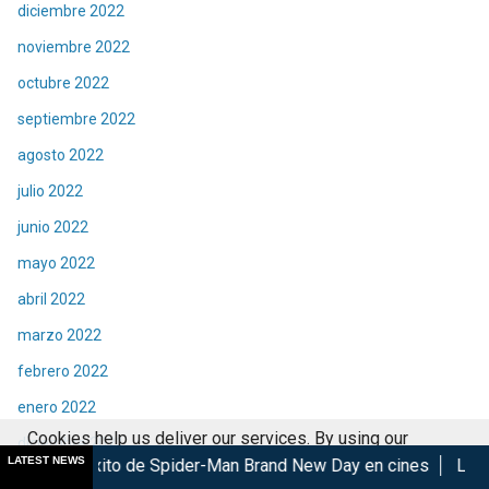
diciembre 2022
noviembre 2022
octubre 2022
septiembre 2022
agosto 2022
julio 2022
junio 2022
mayo 2022
abril 2022
marzo 2022
febrero 2022
enero 2022
Cookies help us deliver our services. By using our
diciembre 2021
LATEST NEWS
o de Spider-Man Brand New Day en cines
Las Lágrimas de Bael
services, you agree to our use of cookies.
Got it
noviembre 2021