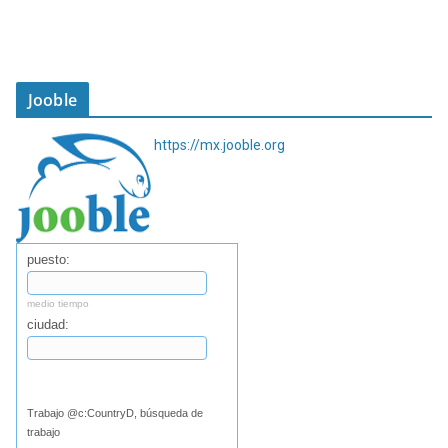
Jooble
https://mx.jooble.org
puesto:
medio tiempo
ciudad:
Buscar
Trabajo @c:CountryD, búsqueda de
trabajo