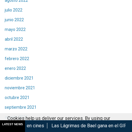
agosto 2022
julio 2022
junio 2022
mayo 2022
abril 2022
marzo 2022
febrero 2022
enero 2022
diciembre 2021
noviembre 2021
octubre 2021
septiembre 2021
agosto 2021
Cookies help us deliver our services. By using our
LATEST NEWS
ines
Las Lágrimas de Bael gana en el GIFF 2026
Madoka Ma
services, you agree to our use of cookies.
Got it
julio 2021