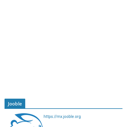
Jooble
https://mx.jooble.org