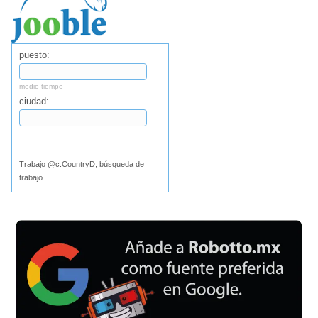
puesto:
medio tiempo
ciudad:
Buscar
Trabajo @c:CountryD, búsqueda de
trabajo