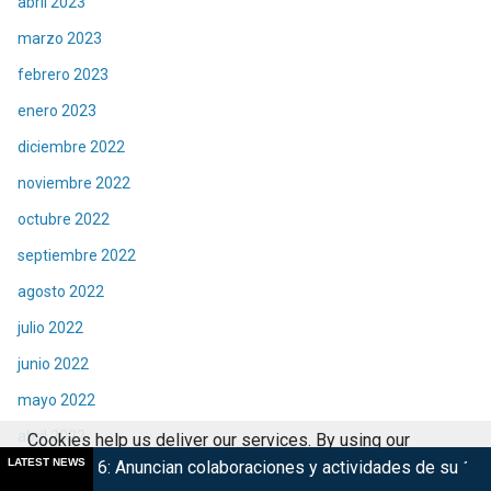
abril 2023
marzo 2023
febrero 2023
enero 2023
diciembre 2022
noviembre 2022
octubre 2022
septiembre 2022
agosto 2022
julio 2022
junio 2022
mayo 2022
abril 2022
Cookies help us deliver our services. By using our
LATEST NEWS
ncian colaboraciones y actividades de su 15° edición
Marsup
services, you agree to our use of cookies.
Got it
marzo 2022