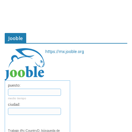
Jooble
https://mx.jooble.org
puesto:
medio tiempo
ciudad:
Buscar
Trabajo @c:CountryD, búsqueda de