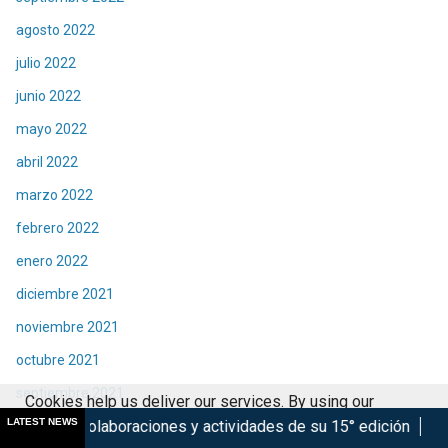
agosto 2022
julio 2022
junio 2022
mayo 2022
abril 2022
marzo 2022
febrero 2022
enero 2022
diciembre 2021
noviembre 2021
octubre 2021
septiembre 2021
Cookies help us deliver our services. By using our
LATEST NEWS
aciones y actividades de su 15° edición
Marsupilami: Caos a
agosto 2021
services, you agree to our use of cookies.
Got it