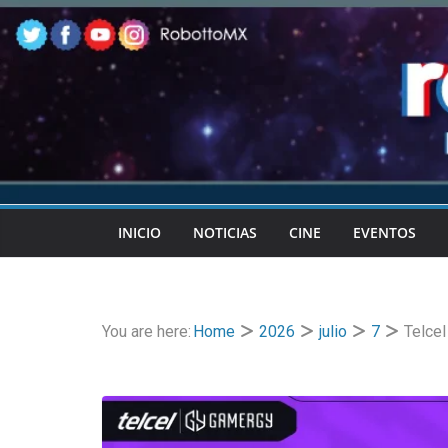
Skip
to
content
INICIO
NOTICIAS
CINE
EVENTOS
You are here:
Home
2026
julio
7
Telcel