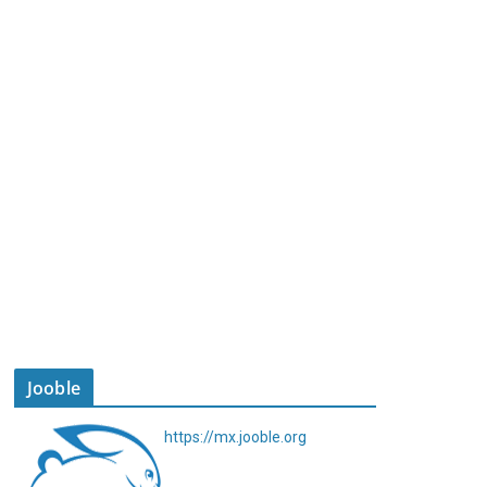
Jooble
https://mx.jooble.org