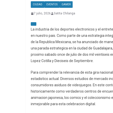
CIUDAD
EVENTOS
GAMER
7 julio, 2026
Gatita Chilanga
La industria de los deportes electronicos y el entre
en nuestro pais. Como parte de una estrategia inte
de la Republica Mexicana, se ha anunciado de mane
una parada estrategica en la ciudad de Guadalajara, 
proximo sabado once de julio de dos mil veintiseis en
Lopez Cotilla y Dieciseis de Septiembre.
Para comprender la relevancia de esta gira nacion
estadistico actual. Diversos estudios de mercado i
consumidores asiduos de videojuegos. En este conte
historicamente como verdaderos centros de encuentr
animacion japonesa, los comics y el coleccionismo e
inmejorable para esta celebracion digital.