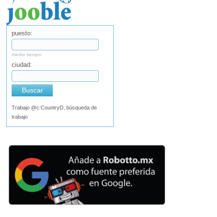
puesto:
medio tiempo
ciudad:
Buscar
Trabajo @c:CountryD, búsqueda de
trabajo