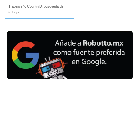
Trabajo @c:CountryD, búsqueda de
trabajo