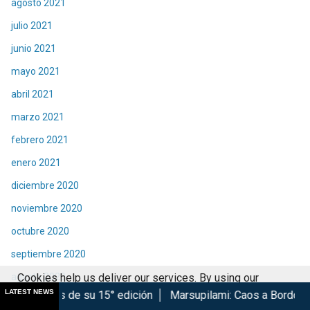
agosto 2021
julio 2021
junio 2021
mayo 2021
abril 2021
marzo 2021
febrero 2021
enero 2021
diciembre 2020
noviembre 2020
octubre 2020
septiembre 2020
agosto 2020
Cookies help us deliver our services. By using our
LATEST NEWS
su 15° edición
Marsupilami: Caos a Bordo se estrena en Ciné
services, you agree to our use of cookies.
Got it
julio 2020