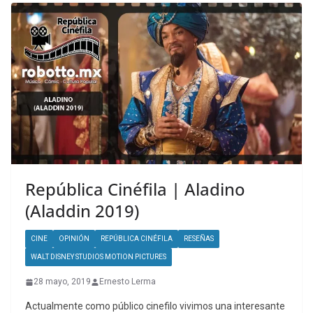
República Cinéfila | Aladino
(Aladdin 2019)
CINE
OPINIÓN
REPÚBLICA CINÉFILA
RESEÑAS
WALT DISNEY STUDIOS MOTION PICTURES
28 mayo, 2019
Ernesto Lerma
Actualmente como público cinefilo vivimos una interesante