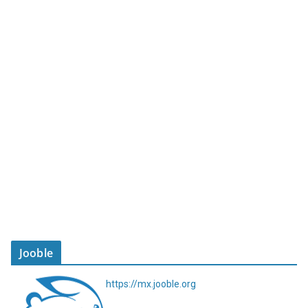
Jooble
https://mx.jooble.org