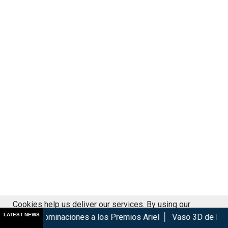
Cookies help us deliver our services. By using our
LATEST NEWS
nominaciones a los Premios Ariel
Vaso 3D de Moana llega a l
services, you agree to our use of cookies.
Got it