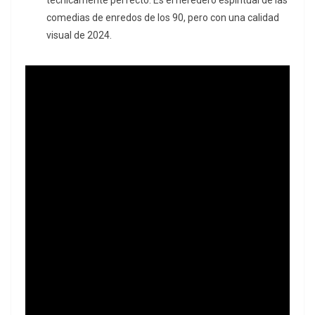
técnicamente perfecto.
Es el heredero espiritual de las
comedias de enredos de los 90, pero con una calidad
visual de 2024.