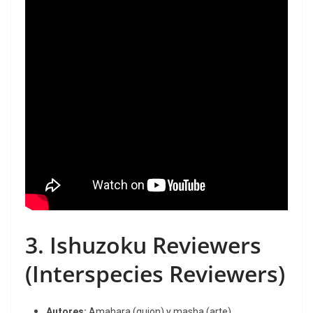
3.
Ishuzoku Reviewers
(Interspecies Reviewers)
Autores:
Amahara (guion) y masha (arte).