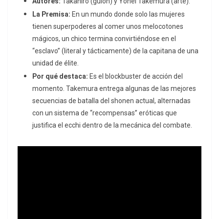
Autores:
Takahiro (guion) y Yohei Takemura (arte).
La Premisa:
En un mundo donde solo las mujeres
tienen superpoderes al comer unos melocotones
mágicos, un chico termina convirtiéndose en el
“esclavo” (literal y tácticamente) de la capitana de una
unidad de élite.
Por qué destaca:
Es el
blockbuster
de acción del
momento.
Takemura entrega algunas de las mejores
secuencias de batalla del
shonen
actual, alternadas
con un sistema de “recompensas” eróticas que
justifica el
ecchi
dentro de la mecánica del combate.