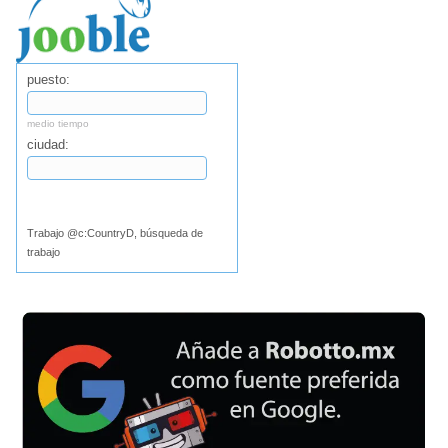
puesto:
medio tiempo
ciudad:
Buscar
Trabajo @c:CountryD, búsqueda de
trabajo