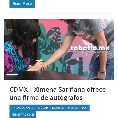
Read More
CDMX | Ximena Sariñana ofrece
una firma de autógrafos
ANDANDO ANDO
CIUDAD
EVENTOS
MÚSICA
POP
PRESENTACIONES