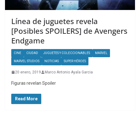
Línea de juguetes revela
[Posibles SPOILERS] de Avengers
Endgame
CINE
CIUDAD
JUGUETES Y COLECCIONABLES
MARVEL
MARVEL STUDIOS
NOTICIAS
SUPER HÉROES
20 enero, 2019
Marco Antonio Ayala Garcia
Figuras revelan Spoiler
Read More