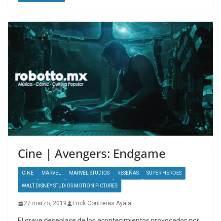
Cine | Avengers: Endgame
CINE
MARVEL
MARVEL STUDIOS
RESEÑAS
SUPER HÉROES
WALT DISNEY STUDIOS MOTION PICTURES
27 marzo, 2019
Erick Contreras Ayala
El grave desenlace de los acontecimientos provocados por