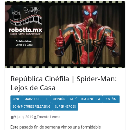
República Cinéfila | Spider-Man:
Lejos de Casa
CINE
MARVEL STUDIOS
OPINIÓN
REPÚBLICA CINÉFILA
RESEÑAS
SONY PICTURES RELEASING
SUPER HÉROES
9 julio, 2019
Ernesto Lerma
Este pasado fin de semana vimos una formidable