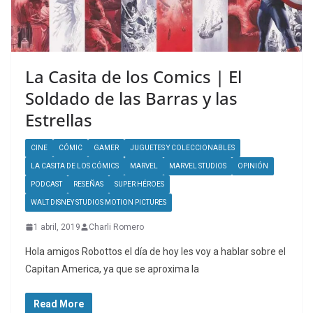
La Casita de los Comics | El
Soldado de las Barras y las
Estrellas
CINE
CÓMIC
GAMER
JUGUETES Y COLECCIONABLES
LA CASITA DE LOS CÓMICS
MARVEL
MARVEL STUDIOS
OPINIÓN
PODCAST
RESEÑAS
SUPER HÉROES
WALT DISNEY STUDIOS MOTION PICTURES
1 abril, 2019
Charli Romero
Hola amigos Robottos el día de hoy les voy a hablar sobre el
Capitan America, ya que se aproxima la
Read More