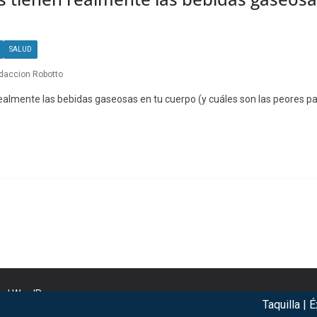
SALUD
daccion Robotto
ealmente las bebidas gaseosas en tu cuerpo (y cuáles son las peores pa
nd
WordPress
.
Taquilla | Éxit
r our services. By using our services, you agree to our use of c