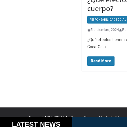
cuerpo?
RESPONSABILIDAD SOCIAL
5 diciembre, 2024
Re
¿Qué efectos tienen r
Coca-Cola
Read More
Copyright © 2026
Robotto.mx
. Powered by
ColorMag
a
Cookies help us delive
LATEST NEWS