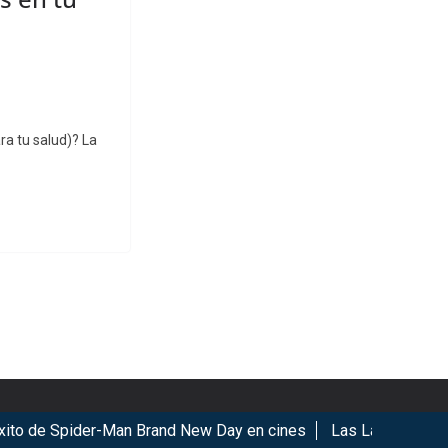
ra tu salud)? La
o de Spider-Man Brand New Day en cines
Las Lágrimas de Bael
ookies.
Got it