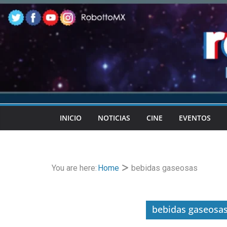
Skip
to
content
INICIO
NOTICIAS
CINE
EVENTOS
You are here:
Home
bebidas gaseosas
bebidas gaseosa