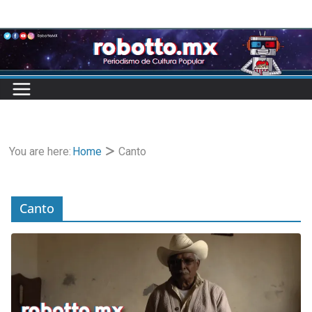
Skip
to
content
You are here:
Home
Canto
Canto