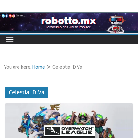
Skip
to
content
You are here:
Home
Celestial D.Va
Celestial D.Va