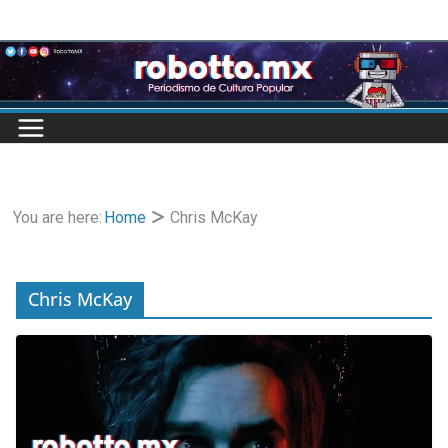
Skip
to
content
You are here:
Home
Chris McKay
Chris McKay