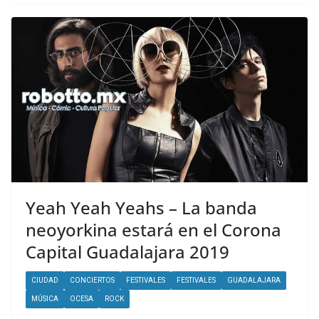
Yeah Yeah Yeahs – La banda
neoyorkina estará en el Corona
Capital Guadalajara 2019
CIUDAD
CONCIERTOS
FESTIVALES
FESTIVALES
GUADALAJARA
MÚSICA
OCESA
ROCK