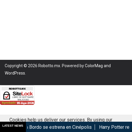
Copyright © 2026
Robotto.mx
. Powered by
ColorMag
and
WordPress
.
Cookies help us deliver our services. By using our
LATEST NEWS
Caos a Bordo se estrena en Cinépolis
Harry Potter regresa a
services, you agree to our use of cookies.
Got it