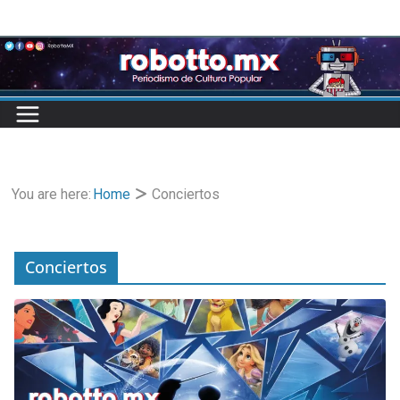
Skip
to
content
You are here:
Home
Conciertos
Conciertos