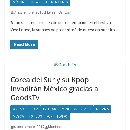
MÚSICA
OCESA
PRESENTACIONES
7 noviembre, 2018
Lennin Santos
A tan solo unos meses de su presentación en el festival
Vive Latino, Morrissey se presentará de nuevo en nuestro
Read More
Corea del Sur y su Kpop
Invadirán México gracias a
GoodsTv
CIUDAD
COREA
EVENTOS
EVENTOS CULTURALES
K DRAMA
MÚSICA
NOTICIAS
POP
TEATRO
6 septiembre, 2017
Manticor