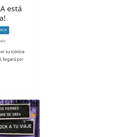
IA está
a!
SICA
ala
or su icónica
 llegará por