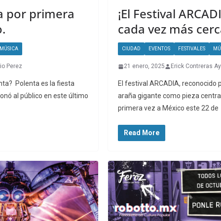
a por primera
¡El Festival ARCAD
.
cada vez más cerc
MÚSICA
CIUDAD
EVENTOS
FESTIVALES
MÚ
io Perez
21 enero, 2025
Erick Contreras Ay
nta? Polenta es la fiesta
El festival ARCADIA, reconocido p
onó al público en este último
araña gigante como pieza central,
primera vez a México este 22 de
Read More