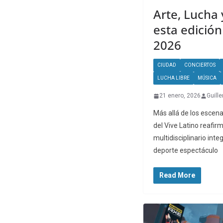
Arte, Lucha
esta edición
2026
CIUDAD
CONCIERTOS
LUCHA LIBRE
MÚSICA
21 enero, 2026
Guill
Más allá de los escena
del Vive Latino reafir
multidisciplinario inte
deporte espectáculo
Read More