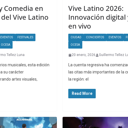
 y Comedia en
Vive Latino 2026:
 del Vive Latino
Innovación digital
en vivo
EVENTOS
FESTIVALES
CIUDAD
CONCIERTOS
EVENTOS
F
OCESA
OCESA
ermo Tellez Luna
20 enero, 2026
Guillermo Tellez L
rios musicales, esta edición
La cuenta regresiva ha comenza
ma su carácter
las citas más importantes de la c
grando artes visuales,
la región: el
Read More