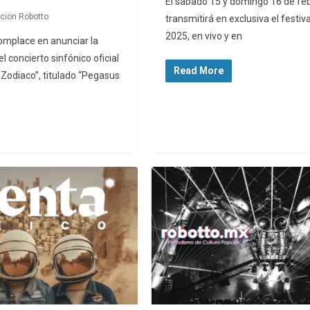
El sábado 15 y domingo 16 de fe
cion Robotto
transmitirá en exclusiva el festi
2025, en vivo y en
omplace en anunciar la
l concierto sinfónico oficial
Read More
 Zodiaco”, titulado “Pegasus