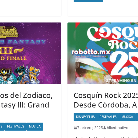
os del Zodiaco,
Cosquín Rock 2025
asy III: Grand
Desde Córdoba, A
DISNEY PLUS
FESTIVALES
MÚSICA
OS
FESTIVALES
MÚSICA
7 febrero, 2025
Albertmativo