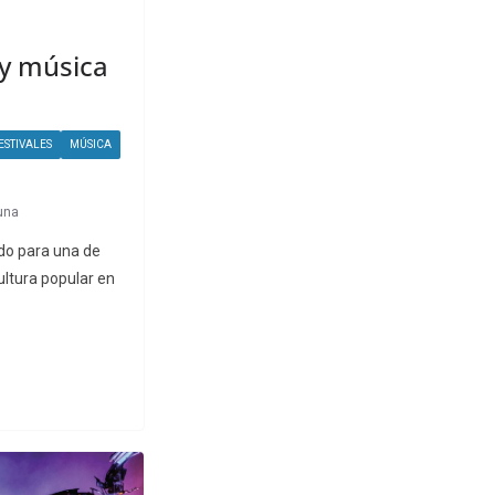
 y música
ESTIVALES
MÚSICA
una
do para una de
ultura popular en