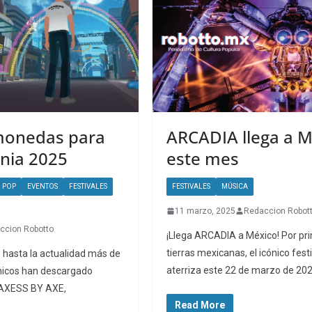
monedas para
ARCADIA llega a M
nia 2025
este mes
 POP
EVENTOS
FESTIVALES
FESTIVALES
MÚSICA
11 marzo, 2025
Redaccion Robot
ccion Robotto
¡Llega ARCADIA a México! Por pr
tierras mexicanas, el icónico fes
hasta la actualidad más de
aterriza este 22 de marzo de 202
nicos han descargado
 AXESS BY AXE,
Read More