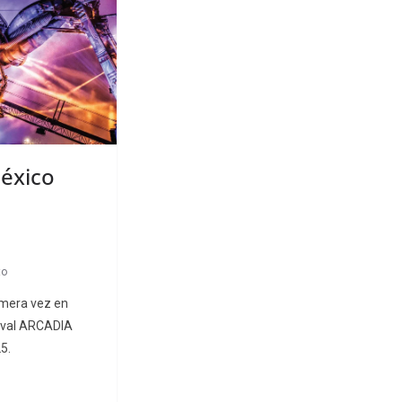
éxico
to
imera vez en
tival ARCADIA
5.