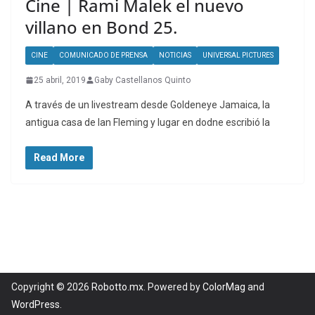
Cine | Rami Malek el nuevo
villano en Bond 25.
CINE
COMUNICADO DE PRENSA
NOTICIAS
UNIVERSAL PICTURES
25 abril, 2019
Gaby Castellanos Quinto
A través de un livestream desde Goldeneye Jamaica, la
antigua casa de Ian Fleming y lugar en dodne escribió la
Read More
Copyright © 2026
Robotto.mx
. Powered by
ColorMag
and
WordPress
.