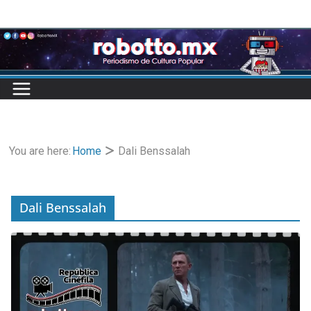
Skip
to
content
You are here:
Home
Dali Benssalah
Dali Benssalah