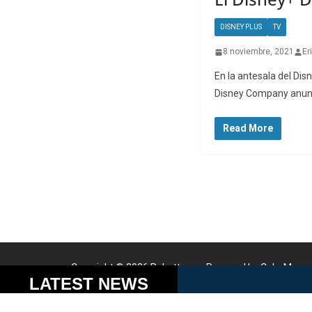
DISNEY PLUS
TV
8 noviembre, 2021
Er
En la antesala del Dis
Disney Company anunc
Read More
Copyright © 2026
Robotto.mx
. Powered by
ColorMag
a
Cookies help us delive
LATEST NEWS