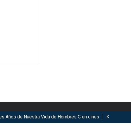
ños de Nuestra Vida de Hombres G en cines
KyoMAF 2026: An
ookies.
Got it