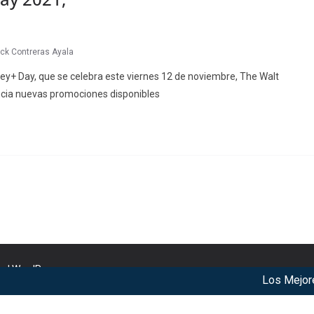
ick Contreras Ayala
ney+ Day, que se celebra este viernes 12 de noviembre, The Walt
ia nuevas promociones disponibles
nd
WordPress
.
Los Mejores A
r our services. By using our services, you agree to our use of c