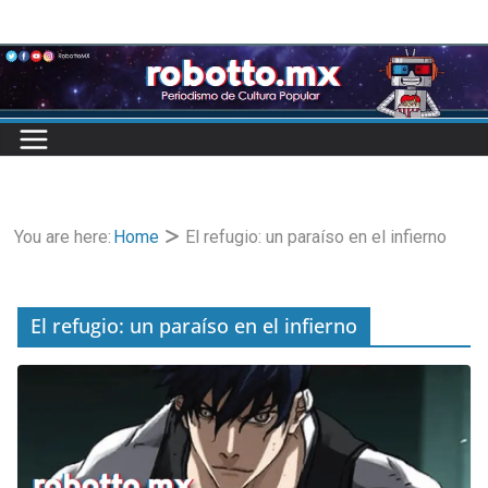
Skip
to
content
You are here:
Home
El refugio: un paraíso en el infierno
El refugio: un paraíso en el infierno