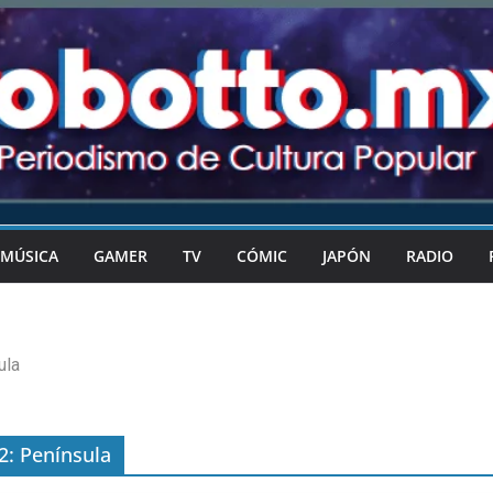
MÚSICA
GAMER
TV
CÓMIC
JAPÓN
RADIO
ula
2: Península