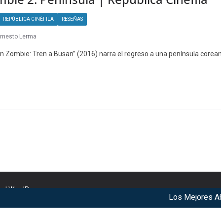
REPÚBLICA CINÉFILA
RESEÑAS
rnesto Lerma
ón Zombie: Tren a Busan” (2016) narra el regreso a una península core
nd
WordPress
.
Los Mejores Años d
r our services. By using our services, you agree to our use of c