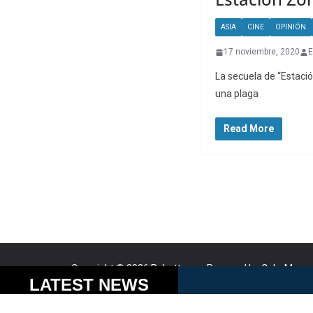
ASIA
CINE
OPINIÓN
17 noviembre, 2020
E
La secuela de “Estaci
una plaga
Read More
Copyright © 2026
Robotto.mx
. Powered by
ColorMag
a
Cookies help us delive
LATEST NEWS