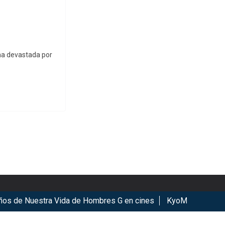
ana devastada por
e Nuestra Vida de Hombres G en cines
KyoMAF 2026: Anuncia
ookies.
Got it