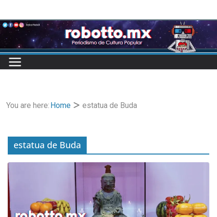
Skip
to
content
You are here:
Home
estatua de Buda
estatua de Buda