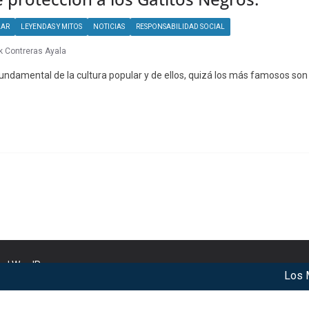
LAR
LEYENDAS Y MITOS
NOTICIAS
RESPONSABILIDAD SOCIAL
k Contreras Ayala
undamental de la cultura popular y de ellos, quizá los más famosos son 
nd
WordPress
.
Los Mej
r our services. By using our services, you agree to our use of c