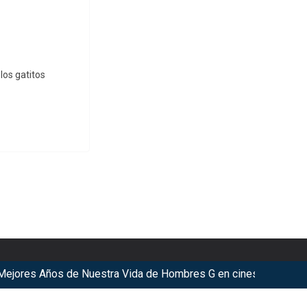
los gatitos
ores Años de Nuestra Vida de Hombres G en cines
KyoMAF 20
ookies.
Got it