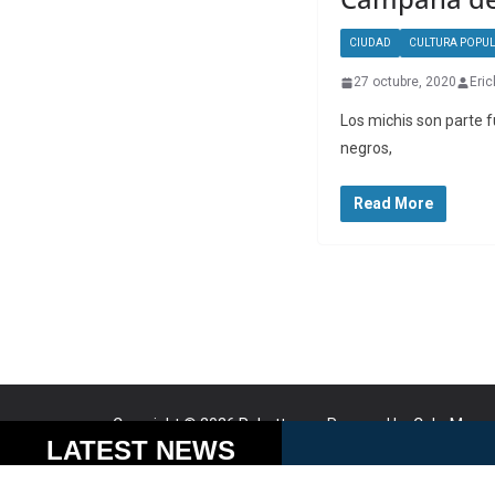
CIUDAD
CULTURA POPU
27 octubre, 2020
Eric
Los michis son parte f
negros,
Read More
Copyright © 2026
Robotto.mx
. Powered by
ColorMag
a
Cookies help us delive
LATEST NEWS