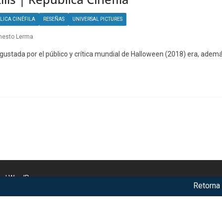
LICA CINÉFILA
RESEÑAS
UNIVERSAL PICTURES
nesto Lerma
 gustada por el público y crítica mundial de Halloween (2018) era, adem
nd
WordPress
.
Retorna The 
r our services. By using our services, you agree to our use of c