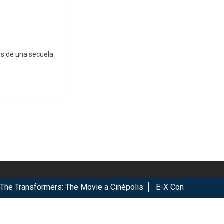
ás de una secuela
Transformers: The Movie a Cinépolis
E-X Con 2026, Éxito tota
ookies.
Got it