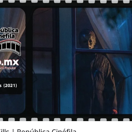
lls | República Cinéfila