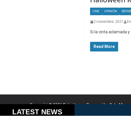
CINE
OPINIÓN
REPÚB
2 noviembre, 2021
Er
Si la cinta aclamada y
Read More
Copyright © 2026
Robotto.mx
. Powered by
ColorMag
a
Cookies help us delive
LATEST NEWS