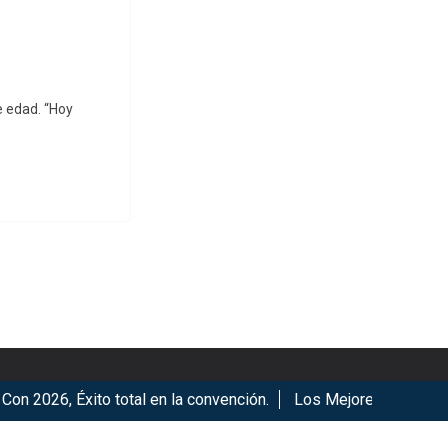
e edad. “Hoy
2026, Éxito total en la convención.
Los Mejores Años de Nues
ookies.
Got it