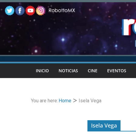
Skip
to
content
INICIO
NOTICIAS
CINE
EVENTOS
You are here:
Home
Isela Vega
Isela Vega