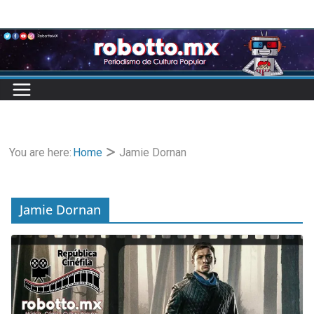
Skip
to
content
You are here:
Home
Jamie Dornan
Jamie Dornan