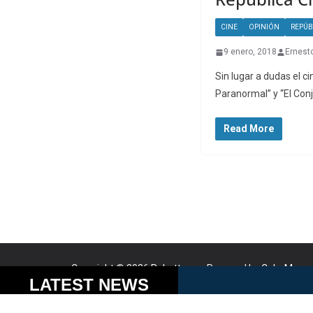
CINE
OPINIÓN
REPÚB
9 enero, 2018
Ernest
Sin lugar a dudas el c
Paranormal” y “El Con
Read More
Copyright © 2026
Robotto.mx
. Powered by
ColorMag
a
Cookies help us delive
LATEST NEWS