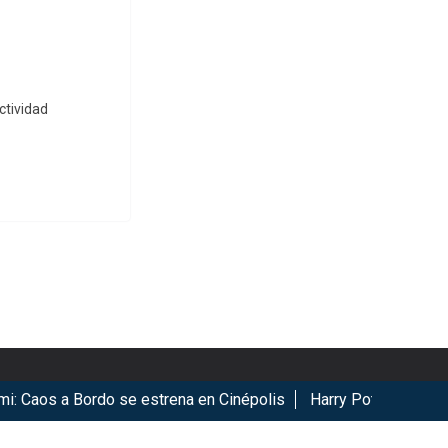
ctividad
aos a Bordo se estrena en Cinépolis
Harry Potter regresa a 
ookies.
Got it