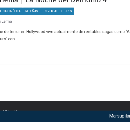
LICA CINÉFILA
RESEÑAS
UNIVERSAL PICTURES
o Lerma
ine de terror en Hollywood vive actualmente de rentables sagas como “A
juro” con
nd
WordPress
.
Marsupilami: C
r our services. By using our services, you agree to our use of c