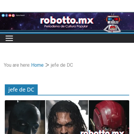
Skip
to
content
You are here:
Home
jefe de DC
jefe de DC