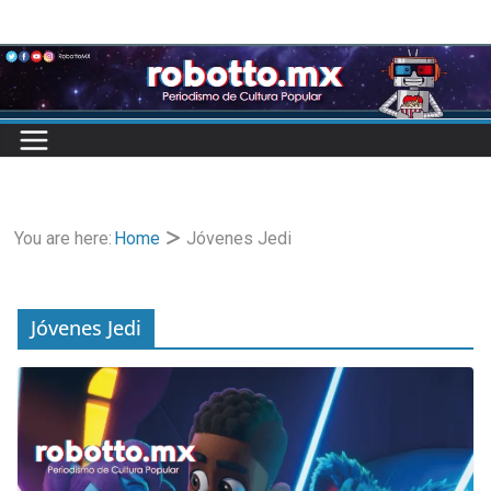
Skip
to
content
You are here:
Home
Jóvenes Jedi
Jóvenes Jedi