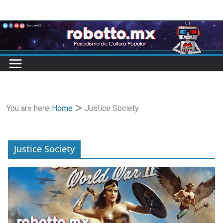
Skip
to
content
You are here:
Home
Justice Society
Justice Society