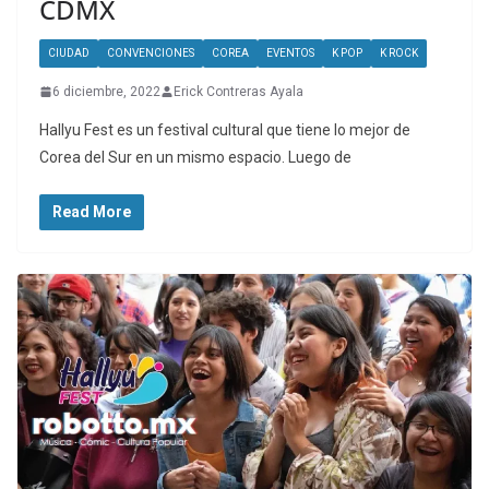
CDMX
CIUDAD
CONVENCIONES
COREA
EVENTOS
K POP
K ROCK
6 diciembre, 2022
Erick Contreras Ayala
Hallyu Fest es un festival cultural que tiene lo mejor de
Corea del Sur en un mismo espacio. Luego de
Read More