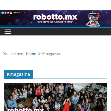
Skip
to
content
You are here:
Home
Kmagazine
Kmagazine