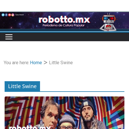
Skip
to
content
You are here:
Home
Little Swine
Little Swine