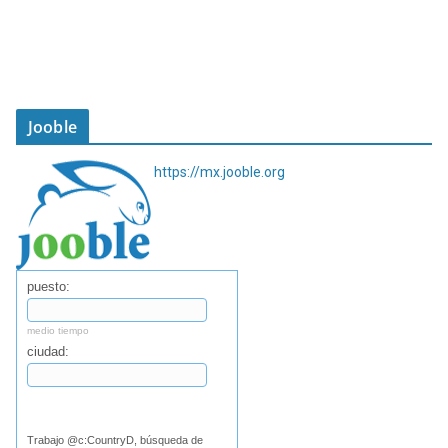
Jooble
https://mx.jooble.org
puesto:
medio tiempo
ciudad:
Buscar
Trabajo @c:CountryD, búsqueda de