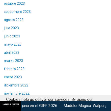
octubre 2023
septiembre 2023
agosto 2023
julio 2023
junio 2023
mayo 2023
abril 2023
marzo 2023
febrero 2023
enero 2023
diciembre 2022
noviembre 2022
Cookies help us deliver our services. By using our
octubre 2022
LATEST NEWS
n el GIFF 2026
Madoka Magica: Walpurgisnacht Rising confir
services, you agree to our use of cookies.
Got it
septiembre 2022