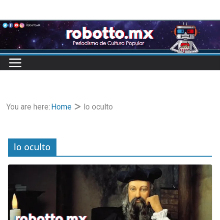
Skip
to
content
You are here:
Home
lo oculto
lo oculto