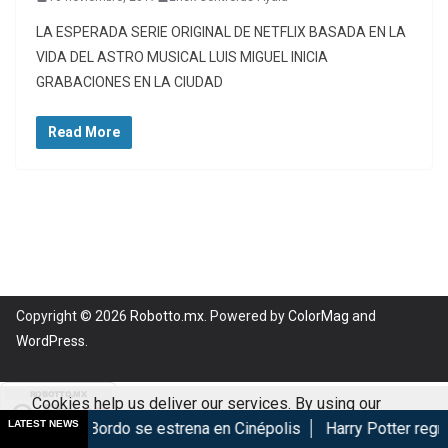
LA ESPERADA SERIE ORIGINAL DE NETFLIX BASADA EN LA
VIDA DEL ASTRO MUSICAL LUIS MIGUEL INICIA
GRABACIONES EN LA CIUDAD
Read More
Copyright © 2026
Robotto.mx
. Powered by
ColorMag
and
WordPress
.
Cookies help us deliver our services. By using our
LATEST NEWS
i: Caos a Bordo se estrena en Cinépolis
Harry Potter regresa
services, you agree to our use of cookies.
Got it