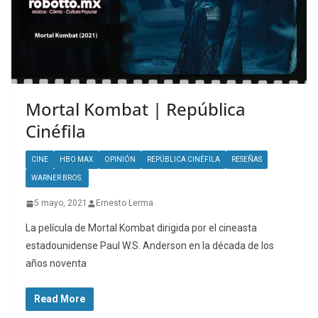
Mortal Kombat | República
Cinéfila
CINE
HBO MAX
OPINIÓN
REPÚBLICA CINÉFILA
RESEÑAS
WARNER BROS.
5 mayo, 2021
Ernesto Lerma
La película de Mortal Kombat dirigida por el cineasta
estadounidense Paul W.S. Anderson en la década de los
años noventa
Read More