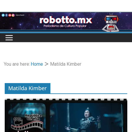
Skip
to
content
You are here:
Home
Matilda Kimber
Matilda Kimber