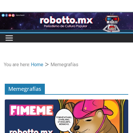
Skip
to
content
You are here:
Home
Memegrafías
Memegrafías