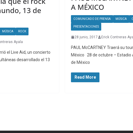
día que el rock
A MÉXICO
mundo, 13 de
COMUNICADO DE PRENSA
MÚSICA
PRESENTACIONES
MÚSICA
ROCK
28 junio, 2017
Erick Contreras Ay
ontreras Ayala
PAUL McCARTNEY Traerá su tou
ió el Live Aid, un concierto
México 28 de octubre – Estadio
ultáneas desarrollado el 13
de México
Read More